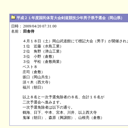
平成２１年度国民体育大会剣道競技少年男子県予選会（岡山県）
日時： 2009/04/20 07:31:00
名前：
田舎侍
４月１８日（土）岡山武道館にて標記大会（男子）が開催され
１位 近藤（水島工業）
２位 角野（津山工業）
３位 小野（倉敷）
３位 平松（倉敷商業）
ベスト８
庄司（倉敷）
坂口（岡山共生）
須々木（西大寺）
福川（朝日）
以上８名と一次予選免除者の８名、合計１６名が
二次予選会へ進みます。
一次予選免除者は以下の通り。
鶴海、日下、中本、宮本、川井、以上西大寺
鬼塚（朝日）、森原（興譲館）、山根亮（倉敷）