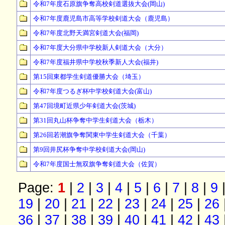
令和7年度石原旗争奪高校剣道選抜大会(岡山)
令和7年度鹿児島市高等学校剣道大会（鹿児島）
令和7年度北野天満宮剣道大会(福岡)
令和7年度大分県中学校新人剣道大会（大分）
令和7年度福井県中学校秋季新人大会(福井)
第15回東都学生剣道優勝大会（埼玉）
令和7年度つるぎ杯中学校剣道大会(富山)
第47回境町近県少年剣道大会(茨城)
第31回丸山杯争奪中学生剣道大会（栃木）
第26回若潮旗争奪関東中学生剣道大会（千葉）
第9回井尻杯争奪中学校剣道大会(岡山)
令和7年度国士無双旗争奪剣道大会（佐賀）
Page:
1
|
2
|
3
|
4
|
5
|
6
|
7
|
8
|
9
19
|
20
|
21
|
22
|
23
|
24
|
25
|
26
36
|
37
|
38
|
39
|
40
|
41
|
42
|
43