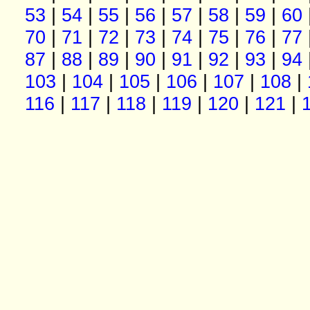
53
|
54
|
55
|
56
|
57
|
58
|
59
|
60
70
|
71
|
72
|
73
|
74
|
75
|
76
|
77
87
|
88
|
89
|
90
|
91
|
92
|
93
|
94
103
|
104
|
105
|
106
|
107
|
108
|
116
|
117
|
118
|
119
|
120
|
121
|