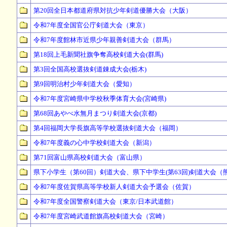
第20回全日本都道府県対抗少年剣道優勝大会（大阪）
令和7年度全国官公庁剣道大会（東京）
令和7年度館林市近県少年親善剣道大会（群馬）
第18回上毛新聞社旗争奪高校剣道大会(群馬)
第3回全国高校選抜剣道錬成大会(栃木)
第9回明治村少年剣道大会（愛知）
令和7年度宮崎県中学校秋季体育大会(宮崎県)
第68回あやべ水無月まつり剣道大会(京都)
第4回福岡大学長旗高等学校選抜剣道大会（福岡）
令和7年度義の心中学校剣道大会（新潟）
第71回富山県高校剣道大会（富山県）
県下小学生（第60回）剣道大会、県下中学生(第63回)剣道大会（
令和7年度佐賀県高等学校新人剣道大会予選会（佐賀）
令和7年度全国警察剣道大会（東京/日本武道館）
令和7年度宮崎武道館旗高校剣道大会（宮崎）