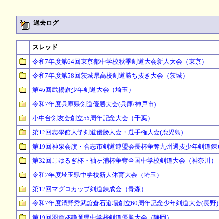
過去ログ
スレッド
令和7年度第64回東京都中学校秋季剣道大会新人大会（東京）
令和7年度第58回茨城県高校剣道勝ち抜き大会（茨城）
第46回武揚旗少年剣道大会（埼玉）
令和7年度兵庫県剣道優勝大会(兵庫/神戸市)
小中台剣友会創立55周年記念大会（千葉）
第12回志學館大学剣道優勝大会・選手権大会(鹿児島)
第19回神泉会旗・合志市剣道連盟会長杯争奪九州選抜少年剣道錬
第32回こゆるぎ杯・袖ヶ浦杯争奪全国中学校剣道大会（神奈川）
令和7年度埼玉県中学校新人体育大会（埼玉）
第12回マグロカップ剣道錬成会（青森）
令和7年度清野秀武舘倉石道場創立60周年記念少年剣道大会(長野)
第19回羽賀杯静岡県中学校剣道優勝大会（静岡）