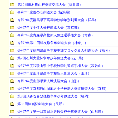
第10回田村周山杯剣道交流大会（福井県）
令和7年度義の心剣道大会 (新潟県)
令和7年度群馬県下高等学校学年別剣道大会（群馬）
令和7年度千住大橋杯錬成大会（東京都）
令和7年度青森県高校新人剣道選手権大会（青森）
令和7年第19回緑友旗争奪剣道大会（神奈川）
令和7年度福岡県高等学校中部ブロック新人剣道大会（福岡）
第2回石川犬鷲杯争奪少年剣道大会(石川県)
令和7年度和歌山県中学校秋季剣道選手権大会（和歌山）
令和7年度山形県高等学校新人剣道大会（山形）
令和7年度山形県新人戦決勝大会（山形）
令和7年度京都府山城地方中学校新人剣道練習大会（京都）
第8回JAみなみ筑後旗争奪少年剣道大会（福岡）
第33回榛嶺杯剣道大会（長野）
令和7年度第一回東日本選抜金杯争奪剣道大会（山形県）