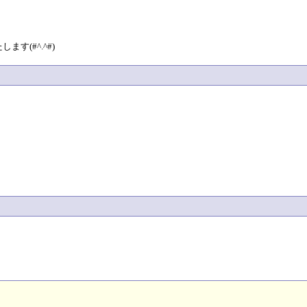
(#^.^#)