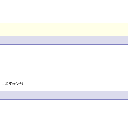
(#^.^#)