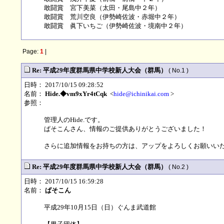
敢闘賞 宮下美菜（太田・尾島中２年）
敢闘賞 荒川空良（伊勢崎佐波・赤堀中２年）
敢闘賞 眞下いちご（伊勢崎佐波・境南中２年）
Page:
1
|
Re: 平成29年度群馬県中学校新人大会（群馬）
( No.1 )
日時： 2017/10/15 09:28:52
名前：
Hide.◆vm9xYr4tCqk
<
hide@ichinikai.com
>
参照：
管理人のHide.です。
ぱそこんさん、情報のご提供ありがとうございました！
さらに追加情報をお持ちの方は、アップをよろしくお願いいたします
Re: 平成29年度群馬県中学校新人大会（群馬）
( No.2 )
日時： 2017/10/15 16:59:28
名前：
ぱそこん
平成29年10月15日（日）ぐんま武道館