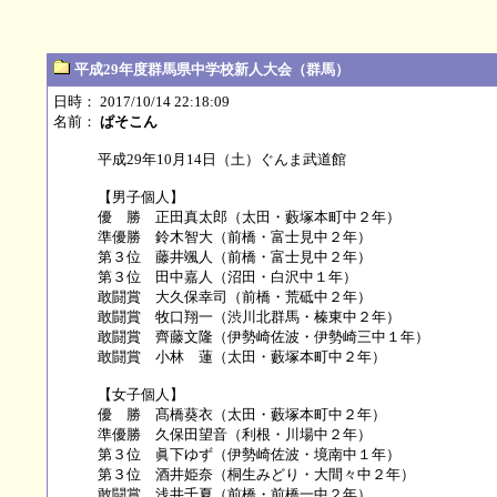
平成29年度群馬県中学校新人大会（群馬）
日時： 2017/10/14 22:18:09
名前：
ぱそこん
平成29年10月14日（土）ぐんま武道館
【男子個人】
優 勝 正田真太郎（太田・藪塚本町中２年）
準優勝 鈴木智大（前橋・富士見中２年）
第３位 藤井颯人（前橋・富士見中２年）
第３位 田中嘉人（沼田・白沢中１年）
敢闘賞 大久保幸司（前橋・荒砥中２年）
敢闘賞 牧口翔一（渋川北群馬・榛東中２年）
敢闘賞 齊藤文隆（伊勢崎佐波・伊勢崎三中１年）
敢闘賞 小林 蓮（太田・藪塚本町中２年）
【女子個人】
優 勝 髙橋葵衣（太田・藪塚本町中２年）
準優勝 久保田望音（利根・川場中２年）
第３位 眞下ゆず（伊勢崎佐波・境南中１年）
第３位 酒井姫奈（桐生みどり・大間々中２年）
敢闘賞 浅井千夏（前橋・前橋一中２年）