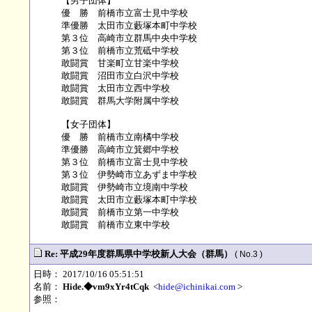
【男子団体】
優 勝 前橋市立富士見中学校
準優勝 太田市立藪塚本町中学校
第３位 高崎市立群馬中央中学校
第３位 前橋市立荒砥中学校
敢闘賞 甘楽町立甘楽中学校
敢闘賞 沼田市立白沢中学校
敢闘賞 太田市立西中学校
敢闘賞 群馬大学附属中学校
【女子団体】
優 勝 前橋市立南橘中学校
準優勝 高崎市立箕郷中学校
第３位 前橋市立富士見中学校
第３位 伊勢崎市立あずま中学校
敢闘賞 伊勢崎市立境南中学校
敢闘賞 太田市立藪塚本町中学校
敢闘賞 前橋市立第一中学校
敢闘賞 前橋市立東中学校
Re: 平成29年度群馬県中学校新人大会（群馬）
( No.3 )
日時： 2017/10/16 05:51:51
名前：
Hide.◆vm9xYr4tCqk
<
hide@ichinikai.com
>
参照：