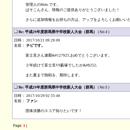
管理人のHide.です。
ぱそこんさん、情報のご提供ありがとうございました！
さらに追加情報をお持ちの方は、アップをよろしくお願いいたします
Re: 平成29年度群馬県中学校新人大会（群馬）
( No.4 )
日時： 2017/10/21 09:29:09
名前：
チビです。
富士見さん連覇&#127925;おめでとうございます。
２年続けて富士見VS藪塚でしたか&#8252;
また夏まで熱戦を、期待します。
Re: 平成29年度群馬県中学校新人大会（群馬）
( No.5 )
日時： 2017/10/29 02:55:40
名前：
ファン
団体決勝のスコア知りたいです！
Page:
1
|