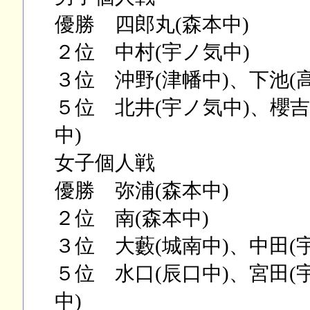
優勝 四郎丸(森本中)
２位 中村(宇ノ気中)
３位 沖野(津幡中)、下池(
５位 北井(宇ノ気中)、櫻吉
中)
女子個人戦
優勝 弥浦(森本中)
２位 南(森本中)
３位 大藪(城南中)、中田(
５位 水口(辰口中)、宮田(
中)