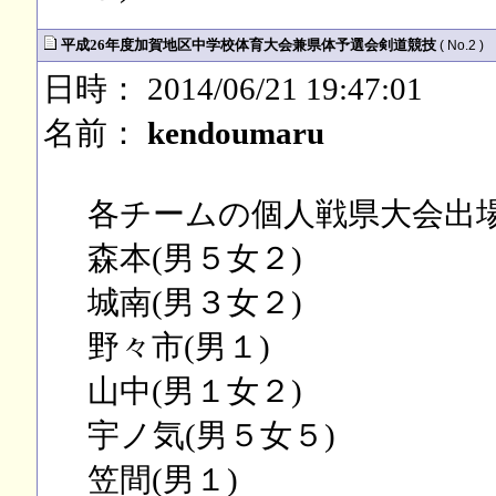
平成26年度加賀地区中学校体育大会兼県体予選会剣道競技
( No.2 )
日時： 2014/06/21 19:47:01
名前：
kendoumaru
各チームの個人戦県大会出
森本(男５女２)
城南(男３女２)
野々市(男１)
山中(男１女２)
宇ノ気(男５女５)
笠間(男１)