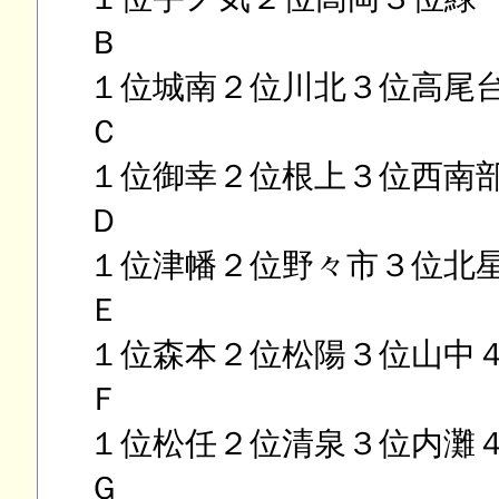
Ｂ
１位城南２位川北３位高尾
Ｃ
１位御幸２位根上３位西南
Ｄ
１位津幡２位野々市３位北
Ｅ
１位森本２位松陽３位山中
Ｆ
１位松任２位清泉３位内灘
Ｇ