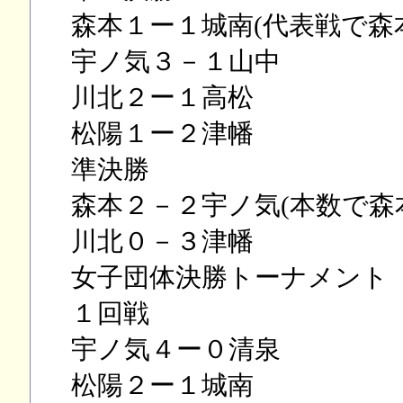
森本１ー１城南(代表戦で森
宇ノ気３－１山中
川北２ー１高松
松陽１ー２津幡
準決勝
森本２－２宇ノ気(本数で森
川北０－３津幡
女子団体決勝トーナメント
１回戦
宇ノ気４ー０清泉
松陽２ー１城南