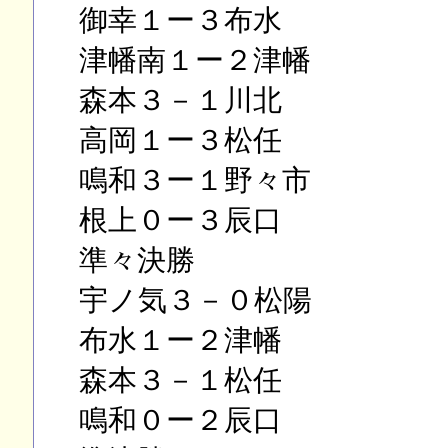
御幸１ー３布水
津幡南１ー２津幡
森本３－１川北
高岡１ー３松任
鳴和３ー１野々市
根上０ー３辰口
準々決勝
宇ノ気３－０松陽
布水１ー２津幡
森本３－１松任
鳴和０ー２辰口