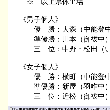
※ 以上県体出場
《男子個人》
優 勝：大森（中能登
準優勝：川本（御祓中
三 位：中野・松田（い
《女子個人》
優 勝：横町（中能登
準優勝：新屋（羽咋中
三 位：近松（御祓中）
Re: 平成26年度加賀地区中学校体育大会兼県体予選会（石川）
( No.