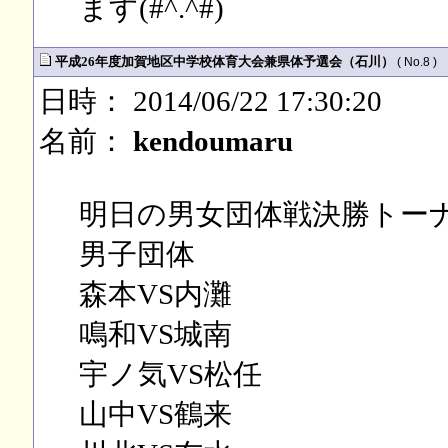
ます(#^.^#)
平成26年度加賀地区中学校体育大会兼県体予選会（石川）
( No.8 )
日時： 2014/06/22 17:30:20
名前：
kendoumaru
明日の男女団体戦決勝トー
男子団体
森本VS内灘
鳴和VS城南
宇ノ気VS松任
山中VS鶴来