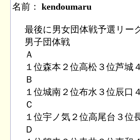
名前：
kendoumaru
最後に男女団体戦予選リー
男子団体戦
Ａ
１位森本２位高松３位芦城
Ｂ
１位城南２位布水３位辰口
Ｃ
１位宇ノ気２位高尾台３位
Ｄ