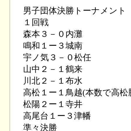
男子団体決勝トーナメント
１回戦
森本３－０内灘
鳴和１ー３城南
宇ノ気３－０松任
山中２－１鶴来
川北２－１布水
高松１ー１鳥越(本数で高松
松陽２ー１寺井
高尾台１ー３津幡
準々決勝