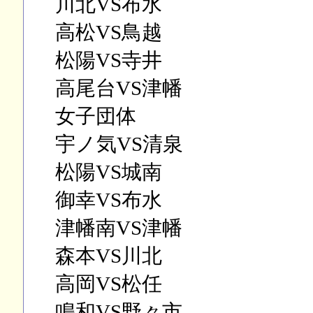
川北VS布水
高松VS鳥越
松陽VS寺井
高尾台VS津幡
女子団体
宇ノ気VS清泉
松陽VS城南
御幸VS布水
津幡南VS津幡
森本VS川北
高岡VS松任
鳴和VS野々市