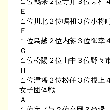
１位鶴来２位寺井３位東和
Ｅ
１位川北２位鳴和３位小将
Ｆ
１位鳥越２位内灘３位御幸
Ｇ
１位松陽２位山中３位野々
Ｈ
１位津幡２位松任３位根上
女子団体戦
Ａ
１位宇ノ気２位高岡３位緑