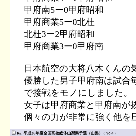
甲府南5ー0甲府昭和
甲府商業5ー0北杜
北杜3ー2甲府昭和
甲府商業3ー0甲府南
日本航空の大将八木くんの
優勝した男子甲府南は試合
で接戦をモノにしました。
女子は甲府商業と甲府南が
個々の力が非常に強く他を
Re: 平成26年度全国高校総体山梨県予選（山梨）
( No.4 )