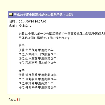
平成26年度全国高校総体山梨県予選（山梨）
日時： 2014/06/16 16:27:09
名前：
やまなし
14日に小瀬スポーツ公園武道館で全国高校総体山梨県予選個人
団体戦は同じ場所で21日に行われます。
男子
優勝 土屋良介 甲府南２年
２位 八木翔太 日本航空３年
３位 山本夏輝 甲府商業２年
４位 宗村恵吾 日本航空３年
女子
優勝 望月美香 甲府商業３年
２位 金丸衣里 甲府商業３年
３位 中澤琳 甲府商業１年
４位 櫻井幸子 甲府商業３年
Page:
1
|