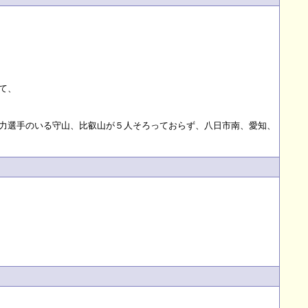
て、
力選手のいる守山、比叡山が５人そろっておらず、八日市南、愛知、