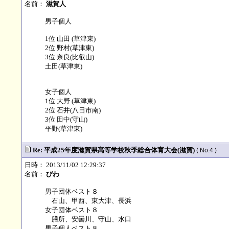
名前：
滋賀人
男子個人
1位 山田 (草津東)
2位 野村(草津東)
3位 奈良(比叡山)
土田(草津東)
女子個人
1位 大野 (草津東)
2位 石井(八日市南)
3位 田中(守山)
平野(草津東)
Re: 平成25年度滋賀県高等学校秋季総合体育大会(滋賀)
( No.4 )
日時： 2013/11/02 12:29:37
名前：
びわ
男子団体ベスト８
石山、甲西、東大津、長浜
女子団体ベスト８
膳所、安曇川、守山、水口
男子個人ベスト８