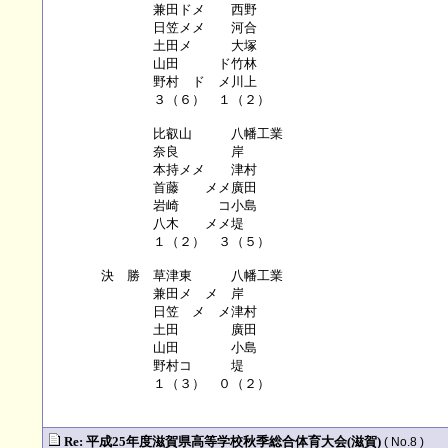
兼田ドメ 西野
日笠メメ 河合
土田メ 大塚
山田 ド竹林
野村 ド メ川上
３（６） １（２）
比叡山 八幡工業
奈良 岸
本持メメ 津村
首藤 メメ廣田
岩崎 コ小島
八木 メメ堤
１（２） ３（５）
決 勝 草津東 八幡工業
兼田メ メ 岸
日笠 メ メ津村
土田 廣田
山田 小島
野村コ 堤
１（３） ０（２）
Re: 平成25年度滋賀県高等学校秋季総合体育大会(滋賀)
( No.8 )