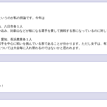
というのが私の持論です。今年は
山、八日市各１人
い込み、比叡山などが核になる選手を要して挑戦する形になっているのに対し
、愛知、長浜農業各１人
選手を中心に戦いを挑んでいる形であることが分かります。ただし女子は、有
については大会毎に入れ替わるのではないかと思われます。
い！