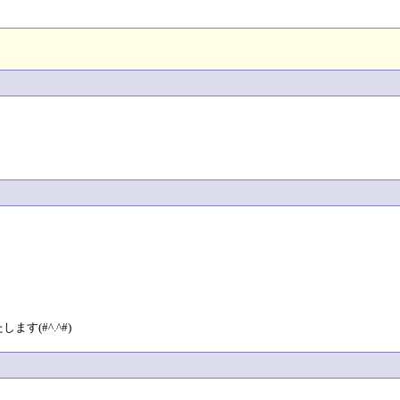
(#^.^#)