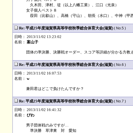
久木田、津村、堤（以上八幡工業）、江口（光泉）
女子個人ベスト８
葭田（比叡山）、高橋（守山）、朝長（水口）、中神（甲
Re: 平成25年度滋賀県高等学校秋季総合体育大会(滋賀)
( No.5 )
日時： 2013/11/02 13:23:02
名前：
案山子
団体の準決勝、決勝戦オーダー、スコア等詳細が分かる方教
Re: 平成25年度滋賀県高等学校秋季総合体育大会(滋賀)
( No.6 )
日時： 2013/11/02 16:07:53
名前：
w
兼田君はどこで負けたんですか？
Re: 平成25年度滋賀県高等学校秋季総合体育大会(滋賀)
( No.7 )
日時： 2013/11/02 16:41:32
名前：
びわ
男子団体戦のみですが…
準決勝 草津東 対 愛知