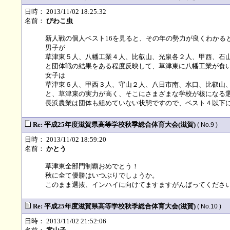
日時： 2013/11/02 18:25:32
名前：
びわこ虫
新人戦の個人ベスト16を見ると、その年の勢力が良くわかる
男子が
草津東５人、八幡工業４人、比叡山、光泉各２人、甲西、石
と団体戦の結果をある程度反映して、草津東に八幡工業が食
女子は
草津東６人、甲西３人、守山２人、八日市南、水口、比叡山
と、草津東の実力が高く、そこにさまざまな学校が核になる
長浜農業は団体も組めていない状態ですので、ベスト４以下
Re: 平成25年度滋賀県高等学校秋季総合体育大会(滋賀)
( No.9 )
日時： 2013/11/02 18:59:20
名前：
かとう
草津東全部門制覇おめでとう！
秋に全て優勝はいつぶりでしょうか。
このまま選抜、インハイに向けてますますがんばってくださ
Re: 平成25年度滋賀県高等学校秋季総合体育大会(滋賀)
( No.10 )
日時： 2013/11/02 21:52:06