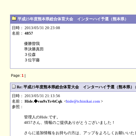
平成25年度熊本県総合体育大会 インターハイ予選（熊本県）
日時： 2013/05/31 20:23:08
名前：
4857
優勝曽我
準決勝真田
３位森
３位宇藤
Page:
1
|
Re: 平成25年度熊本県総合体育大会 インターハイ予選（熊本県）
日時： 2013/05/31 21:13:56
名前：
Hide.◆vm9xYr4tCqk
<
hide@ichinikai.com
>
参照：
管理人のHide.です。
4857さん、情報のご提供ありがとうございました！
さらに追加情報をお持ちの方は、アップをよろしくお願いいたします