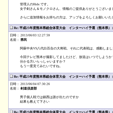
管理人のHide.です。
女子剣さん＆モノクロさん、情報のご提供ありがとうございま
さらに追加情報をお持ちの方は、アップをよろしくお願いいたします
Re: 平成25年度熊本県総合体育大会 インターハイ予選（熊本県）
日時： 2013/06/03 12:27:59
名前：
県民
阿蘇中央VS八代白百合の大将戦、それに代表戦は、感動しまし
今回テレビ熊本が撮影してましたけど、放送はいつでしようか
分かる方いらっしゃいますか？
もう一度見てみたいですね。
Re: 平成25年度熊本県総合体育大会 インターハイ予選（熊本県）
日時： 2013/06/04 07:30:26
名前：
剣道倶楽部
男子個人戦では鎮西は誰が出たのですか
結果も教えて下さい
Re: 平成25年度熊本県総合体育大会 インターハイ予選（熊本県）