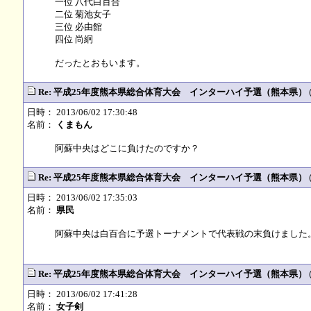
一位 八代白百合
二位 菊池女子
三位 必由館
四位 尚絅
だったとおもいます。
Re: 平成25年度熊本県総合体育大会 インターハイ予選（熊本県）
日時： 2013/06/02 17:30:48
名前：
くまもん
阿蘇中央はどこに負けたのですか？
Re: 平成25年度熊本県総合体育大会 インターハイ予選（熊本県）
日時： 2013/06/02 17:35:03
名前：
県民
阿蘇中央は白百合に予選トーナメントで代表戦の末負けました
Re: 平成25年度熊本県総合体育大会 インターハイ予選（熊本県）
日時： 2013/06/02 17:41:28
名前：
女子剣