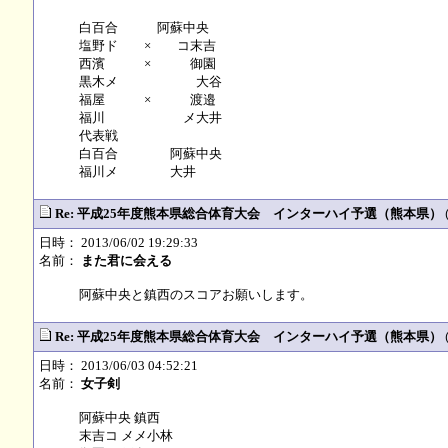
白百合 阿蘇中央
塩野ド × コ末吉
西濱 × 御園
黒木メ 大谷
福屋 × 渡邉
福川 メ大井
代表戦
白百合 阿蘇中央
福川メ 大井
Re: 平成25年度熊本県総合体育大会 インターハイ予選（熊本県）
日時： 2013/06/02 19:29:33
名前：
また君に会える
阿蘇中央と鎮西のスコアお願いします。
Re: 平成25年度熊本県総合体育大会 インターハイ予選（熊本県）
日時： 2013/06/03 04:52:21
名前：
女子剣
阿蘇中央 鎮西
末吉コ メメ小林