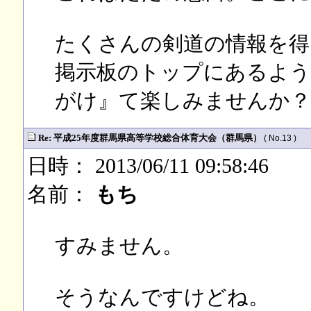
たくさんの剣道の情報を得
掲示板のトップにあるよう
がけ』て楽しみませんか？
Re: 平成25年度群馬県高等学校総合体育大会（群馬県）
( No.13 )
日時： 2013/06/11 09:58:46
名前：
もち
すみません。
そうなんですけどね。