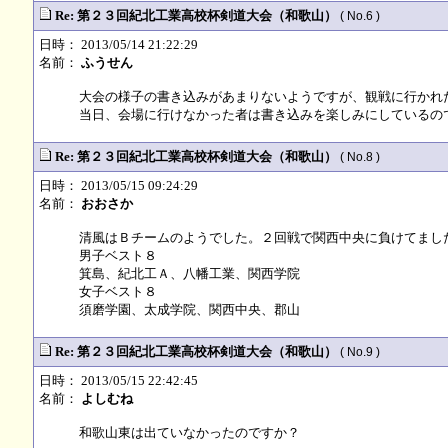
Re: 第２３回紀北工業高校杯剣道大会（和歌山）
( No.6 )
日時： 2013/05/14 21:22:29
名前：
ふうせん
大会の様子の書き込みがあまりないようですが、観戦に行かれ
当日、会場に行けなかった者は書き込みを楽しみにしているの
Re: 第２３回紀北工業高校杯剣道大会（和歌山）
( No.8 )
日時： 2013/05/15 09:24:29
名前：
おおさか
清風はＢチームのようでした。２回戦で関西中央に負けてまし
男子ベスト８
箕島、紀北工Ａ、八幡工業、関西学院
女子ベスト８
須磨学園、太成学院、関西中央、郡山
Re: 第２３回紀北工業高校杯剣道大会（和歌山）
( No.9 )
日時： 2013/05/15 22:42:45
名前：
よしむね
和歌山東は出ていなかったのですか？