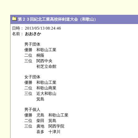
第２３回紀北工業高校杯剣道大会（和歌山）
日時： 2013/05/13 08:24:46
名前：
おおさか
男子団体
優勝 和歌山工業
二位 桐蔭
三位 関西中央
初芝立命館
女子団体
優勝 和歌山工業
二位 和歌山商業
三位 近大和歌山
箕島
男子個人
優勝 児島 和歌山工業
二位 柴田 箕島
三位 廣地 関西学院
喜多 十津川