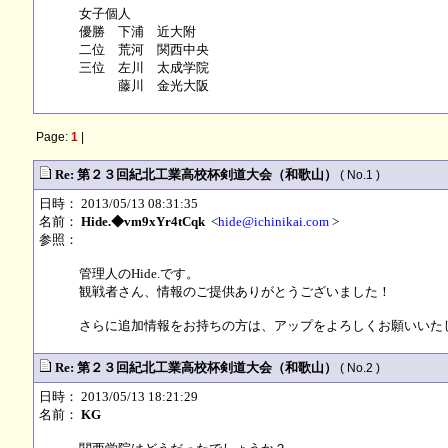
女子個人
優勝 下浦 近大附
二位 荒河 関西中央
三位 左川 太成学院
藤川 金光大阪
Page:
1
|
Re: 第２３回紀北工業高校杯剣道大会（和歌山）
( No.1 )
日時： 2013/05/13 08:31:35
名前：
Hide.◆vm9xYr4tCqk
<
hide@ichinikai.com
>
参照：
管理人のHide.です。
観戦者さん、情報のご提供ありがとうございました！
さらに追加情報をお持ちの方は、アップをよろしくお願いいたします
Re: 第２３回紀北工業高校杯剣道大会（和歌山）
( No.2 )
日時： 2013/05/13 18:21:29
名前：
KG