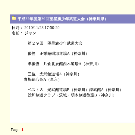
平成22年度第29回望星旗少年武道大会（神奈川県）
日時： 2010/11/23 17:50:29
名前：
ジャン
第２９回 望星旗少年武道大会
優勝 正栄館磯部道場A（神奈川）
準優勝 片倉北辰館西木道場A（神奈川）
三位 光武館道場A（神奈川）
青梅錬心館A（東京）
ベスト８ 光武館道場B（神奈川）錬武館A（神奈川）
総和剣道クラブ（茨城）萌木剣道教室B（神奈川）
Page:
1
|