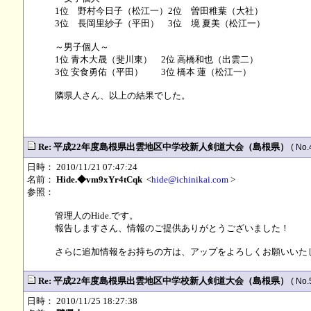
1位 野村今日子（松江一）2位 曽田稚葉（大社）
3位 長岡里紗子（平田） 3位 境 夏美（松江一）
～男子個人～
1位 青木大晟（斐川東） 2位 高橋和也（出雲二）
3位 安食勇佑（平田） 3位 橋本 蓮（松江一）
隣県人さん、以上の結果でした。
Re: 平成22年度島根県出雲地区中学校新人剣道大会（島根県）
( No.
日時： 2010/11/21 07:47:24
名前：
Hide.◆vm9xYr4tCqk
<
hide@ichinikai.com
>
参照：
管理人のHide.です。
報告しますさん、情報のご提供ありがとうございました！
さらに追加情報をお持ちの方は、アップをよろしくお願いいたします
Re: 平成22年度島根県出雲地区中学校新人剣道大会（島根県）
( No.
日時： 2010/11/25 18:27:38