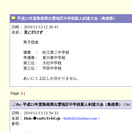
平成22年度島根県出雲地区中学校新人剣道大会（島根県）
日時： 2010/11/13 12:36:41
名前：
見に行けず
男子団体
優勝 ： 松江第二中学校
準優勝： 斐川東中学校
第三位： 大社中学校
第三位： 平田中学校
あいにく上記しか分かりません。
Page:
1
|
Re: 平成22年度島根県出雲地区中学校新人剣道大会（島根県）
( No.
日時： 2010/11/13 23:56:33
名前：
Hide.◆vm9xYr4tCqk
<
hide@ichinikai.com
>
参照：