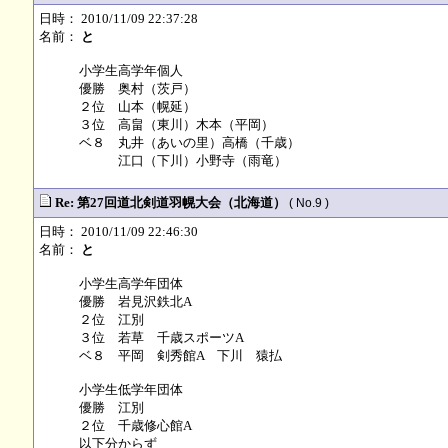
日時： 2010/11/09 22:37:28
名前：
と
小学生高学年個人
優勝 奥村（茨戸）
２位 山本（幌延）
３位 高畠（東川）木本（平岡）
ベ８ 丸井（あいの里）高橋（千歳）
江口（下川）小野寺（雨竜）
Re: 第27回道北剣道羽幌大会（北海道）
( No.9 )
日時： 2010/11/09 22:46:30
名前：
と
小学生高学年団体
優勝 岩見沢鉄北A
２位 江別
３位 若草 千歳スポーツA
ベ８ 平岡 剣秀館A 下川 猿払
小学生低学年団体
優勝 江別
２位 千歳修心館A
以下分からず