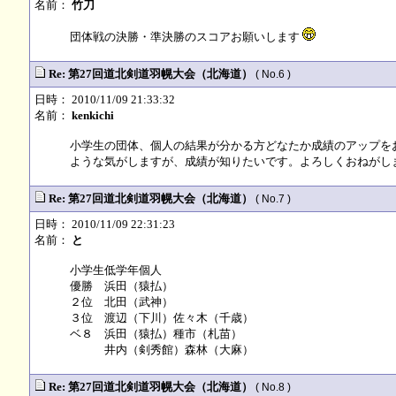
名前：
竹刀
団体戦の決勝・準決勝のスコアお願いします
Re: 第27回道北剣道羽幌大会（北海道）
( No.6 )
日時： 2010/11/09 21:33:32
名前：
kenkichi
小学生の団体、個人の結果が分かる方どなたか成績のアップを
ような気がしますが、成績が知りたいです。よろしくおねがし
Re: 第27回道北剣道羽幌大会（北海道）
( No.7 )
日時： 2010/11/09 22:31:23
名前：
と
小学生低学年個人
優勝 浜田（猿払）
２位 北田（武神）
３位 渡辺（下川）佐々木（千歳）
ベ８ 浜田（猿払）種市（札苗）
井内（剣秀館）森林（大麻）
Re: 第27回道北剣道羽幌大会（北海道）
( No.8 )