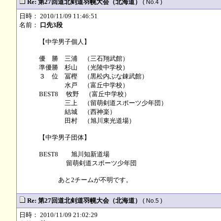
Re: 第27回道北剣道羽幌大会（北海道）
( No.4 )
日時： 2010/11/09 11:46:51
名前：
口先3段
【中学男子個人】
優 勝 三浦 （三石翔武館）
準優勝 杉山 （光陵中学校）
３ 位 冨樫 （黒松内ぶな錬武館）
水戸 （富丘中学校）
BEST8 牧野 （富丘中学校）
三上 （留萌剣道スポーツ少年団）
結城 （西神楽）
田村 （旭川東光道場）
【中学男子団体】
BEST8 旭川知新道場
留萌剣道スポーツ少年団
あと2チームが不明です。
Re: 第27回道北剣道羽幌大会（北海道）
( No.5 )
日時： 2010/11/09 21:02:29