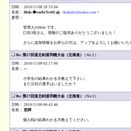
日時： 2010/11/08 20:53:04
名前：
Hide.◆vm9xYr4tCqk
<
hide@ichinikai.com
>
参照：
管理人のHide.です。
口先3段さん、情報のご提供ありがとうございました！
さらに追加情報をお持ちの方は、アップをよろしくお願いいたします
Re: 第27回道北剣道羽幌大会（北海道）
( No.2 )
日時： 2010/11/09 02:17:00
名前：
---
小学生の結果わかる方教えて下さい。
また注目の選手はいましたか？
Re: 第27回道北剣道羽幌大会（北海道）
( No.3 )
日時： 2010/11/09 06:43:46
名前：
逆胴
個人戦の結果わかる方教えてください。