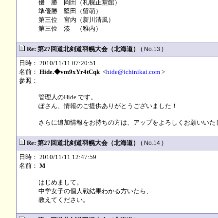
優 勝 岡田（札幌正堂館）
準優勝 堅田（留萌）
第三位 宮内（新川清風）
第三位 湊 （稚内）
Re: 第27回道北剣道羽幌大会（北海道）
( No.13 )
日時： 2010/11/11 07:20:51
名前：
Hide.◆vm9xYr4tCqk
<
hide@ichinikai.com
>
参照：
管理人のHide.です。
ぽさん、情報のご提供ありがとうございました！
さらに追加情報をお持ちの方は、アップをよろしくお願いいたします
Re: 第27回道北剣道羽幌大会（北海道）
( No.14 )
日時： 2010/11/11 12:47:59
名前：
M
はじめまして。
中学女子の個人戦結果わかる方いたら、
教えてください。