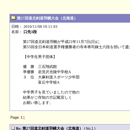
第27回道北剣道羽幌大会（北海道）
日時： 2010/11/08 19:11:03
名前：
口先3段
第27回道北剣道羽幌が平成22年11月7日(日)に
第55回全日本剣道選手権優勝者の寺本将司錬士六段を招いて盛
【中学生男子団体】
優 勝 三石翔武館
準優勝 岩見沢光陵中学校A
３ 位 大麻剣道スポーツ少年団
富丘中学校A
中学男子を見ていましたので他の
結果がご存知の方記載宜しく
お願い致します。
Page:
1
|
Re: 第27回道北剣道羽幌大会（北海道）
( No.1 )