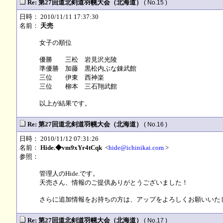
Re: 第27回道北剣道羽幌大会（北海道）
( No.15 )
日時： 2010/11/11 17:37:30
名前：
天売
女子の順位
優勝 三松 岩見沢光陵
準優勝 加藤 黒松内ぶな錬武館
三位 伊東 西神楽
三位 柳本 三石翔武館
以上が結果です。
Re: 第27回道北剣道羽幌大会（北海道）
( No.16 )
日時： 2010/11/12 07:31:26
名前：
Hide.◆vm9xYr4tCqk
<
hide@ichinikai.com
>
参照：
管理人のHide.です。
天売さん、情報のご提供ありがとうございました！
さらに追加情報をお持ちの方は、アップをよろしくお願いいたします
Re: 第27回道北剣道羽幌大会（北海道）
( No.17 )