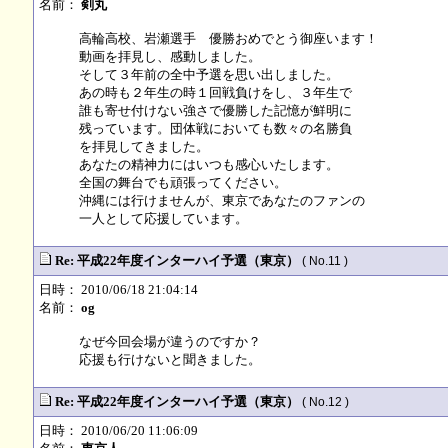
名前：
剣丸
高輪高校、岩瀬選手 優勝おめでとう御座います！
動画を拝見し、感動しました。
そして３年前の全中予選を思い出しました。
あの時も２年生の時１回戦負けをし、３年生で
誰も寄せ付けない強さで優勝した記憶が鮮明に
残っています。団体戦においても数々の名勝負
を拝見してきました。
あなたの精神力にはいつも感心いたします。
全国の舞台でも頑張ってください。
沖縄には行けませんが、東京であなたのファンの
一人として応援しています。
Re: 平成22年度インターハイ予選（東京）
( No.11 )
日時： 2010/06/18 21:04:14
名前：
og
なぜ今回会場が違うのですか？
応援も行けないと聞きました。
Re: 平成22年度インターハイ予選（東京）
( No.12 )
日時： 2010/06/20 11:06:09