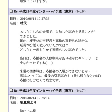
頑張っていますか。
Re: 平成22年度インターハイ予選（東京）
( No.6 )
日時： 2010/06/14 10:27:33
名前：
晴天
あちらこちらの会場で、白熱した試合を見ることが
できました。
確か、桜美林の吉野君と高輪の東野君の試合は
延長20分近く戦っていたのでは？
どちらも一歩も引かず素晴らしい試合でした。
当日は、応援者の人数制限があり確かにギャラリーは
少なかったですね(-_-;)
来週の団体戦は、応援者の入場ができないとか・・・
高3にとっては、最後の引退試合！（勝ち残らなければ）
応援に行けなくて残念です。
Re: 平成22年度インターハイ予選（東京）
( No.7 )
日時： 2010/06/14 12:25:14
名前：
観覧席より
幼なじみ様