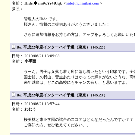
名前：
Hide.◆vm9xYr4tCqk
<
hide@ichinikai.com
>
参照：
管理人のHide.です。
桜さん、情報のご提供ありがとうございました！
さらに追加情報をお持ちの方は、アップをよろしくお願いいたします
Re: 平成22年度インターハイ予選（東京）
( No.22 )
日時： 2010/06/21 13:09:08
名前：
小手面
うーん。男子は又落ち着く所に落ち着いたという印象です。全
国士舘、久我山、菅生あたりはかっての輝きがないような。高
来年以降は、どこの高校にもチャンス有り、と思いますよ。
Re: 平成22年度インターハイ予選（東京）
( No.23 )
日時： 2010/06/21 13:57:44
名前：
わむう
桜美林と東亜学園の試合のスコアはどんなだったんですか？？
ご存知の方、ぜひ教えてください。。