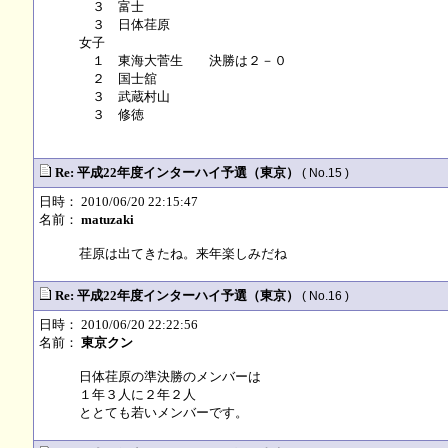
３ 富士
３ 日体荏原
女子
１ 東海大菅生 決勝は２－０
２ 国士舘
３ 武蔵村山
３ 修徳
Re: 平成22年度インターハイ予選（東京）
( No.15 )
日時： 2010/06/20 22:15:47
名前：
matuzaki
荏原は出てきたね。来年楽しみだね
Re: 平成22年度インターハイ予選（東京）
( No.16 )
日時： 2010/06/20 22:22:56
名前：
東京クン
日体荏原の準決勝のメンバーは
１年３人に２年２人
ととても若いメンバーです。