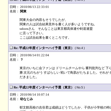
日時： 2010/06/13 22:33:01
名前：
関東
関東大会の内容もそうでしたが、
関東の人は試合結果意外を書く人が多いようですね。
sakuraさん そんなことは東京都高体連や剣道連盟
に言って下さい。
ここは試合結果を書くところです。
Re: 平成22年度インターハイ予選（東京）
( No.4 )
日時： 2010/06/14 01:22:04
名前：
？
東京のいちに会ファンは ドリームチームやら 審判批判など 下ら
勝 次元のちがう すばらしい 戦いで鳥肌がたちました。それが
だきました。
Re: 平成22年度インターハイ予選（東京）
( No.5 )
日時： 2010/06/14 10:07:14
名前：
幼なじみ
郁文館高校の吉谷君は成績はどうでしたか、子供が小学校の時