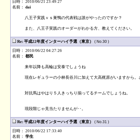
日時： 2010/06/21 23:49:27
名前：
dai
八王子実践ｖｓ巣鴨の代表戦は誰がやったのですか？
また、八王子実践のオーダーがわかる方、教えてください。
Re: 平成22年度インターハイ予選（東京）
( No.30 )
日時： 2010/06/22 04:27:26
名前：
都民
来年以降も高輪は安泰でしょうね
現在レギュラーの小林長谷川に加えて大高梶原がいますから。
対抗馬はやはり５人きっちり揃ってるチームでしょうね。
現段階じゃ見当たりませんが‥。
Re: 平成22年度インターハイ予選（東京）
( No.31 )
日時： 2010/06/22 17:33:40
名前：
学生