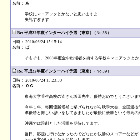
名前：
あ
学校にマニアックとかないと思いますよ
失礼すぎます
Re: 平成22年度インターハイ予選（東京）
( No.38 )
日時： 2010/06/24 15:15:14
名前：
ぱ
そもそも、2008年度全中出場者を擁する学校をマニアックとか
Re: 平成22年度インターハイ予選（東京）
( No.39 )
日時： 2010/06/24 15:23:38
名前：
ＯＧ
東海大学菅生高校の皆さん坂田先生、優勝おめでとうございま
今年１年、毎回優勝候補に挙げられながら秋季大会、全国選抜
準優勝と悔しい思いをしてきましたが最後に優勝という最高の
沖縄では溌剌とした活躍を期待してます。
当日、応援に行けなかったのでどなたか決勝のスコアーなどが
わかる方がいましたらお願いします。