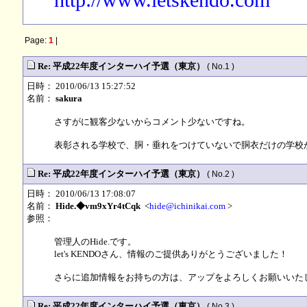
http://www.letskendo.com
Page:
1
|
Re: 平成22年度インターハイ予選（東京）
( No.1 )
日時： 2010/06/13 15:27:52
名前：
sakura
さすがに観客少ないからコメント少ないですね。
表彰される学校で、胴・垂れをつけていないで胴衣だけの学校
Re: 平成22年度インターハイ予選（東京）
( No.2 )
日時： 2010/06/13 17:08:07
名前：
Hide.◆vm9xYr4tCqk
<
hide@ichinikai.com
>
参照：
管理人のHide.です。
let's KENDOさん、情報のご提供ありがとうございました！
さらに追加情報をお持ちの方は、アップをよろしくお願いいたします
Re: 平成22年度インターハイ予選（東京）
( No.3 )