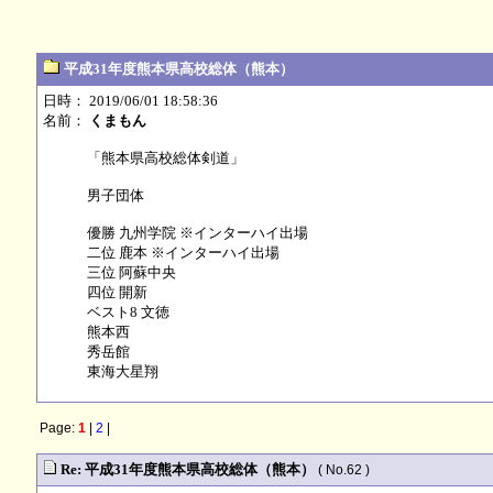
平成31年度熊本県高校総体（熊本）
日時： 2019/06/01 18:58:36
名前：
くまもん
「熊本県高校総体剣道」
男子団体
優勝 九州学院 ※インターハイ出場
二位 鹿本 ※インターハイ出場
三位 阿蘇中央
四位 開新
ベスト8 文徳
熊本西
秀岳館
東海大星翔
Page:
1
|
2
|
Re: 平成31年度熊本県高校総体（熊本）
( No.62 )