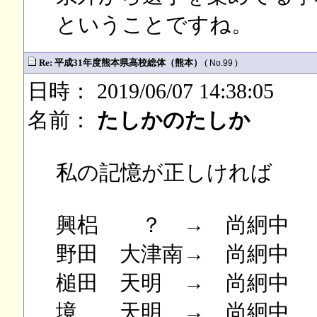
ということですね。
Re: 平成31年度熊本県高校総体（熊本）
( No.99 )
日時： 2019/06/07 14:38:05
名前：
たしかのたしか
私の記憶が正しければ
興梠 ？ → 尚絅中
野田 大津南→ 尚絅中
槌田 天明 → 尚絅中
境 天明 → 尚絅中