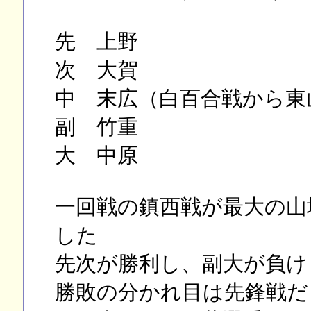
先 上野
次 大賀
中 末広（白百合戦から東
副 竹重
大 中原
一回戦の鎮西戦が最大の山
した
先次が勝利し、副大が負け
勝敗の分かれ目は先鋒戦だ