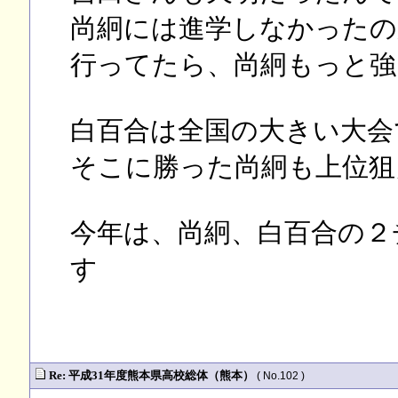
尚絅には進学しなかったの
行ってたら、尚絅もっと強
白百合は全国の大きい大会
そこに勝った尚絅も上位狙
今年は、尚絅、白百合の２
す
Re: 平成31年度熊本県高校総体（熊本）
( No.102 )