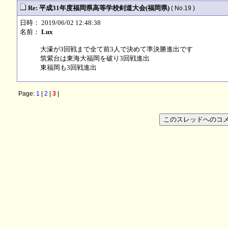
Re: 平成31年度福岡県高等学校剣道大会(福岡県)
( No.19 )
日時： 2019/06/02 12:48:38
名前：
Lux
大濠が3回戦まで全て前3人で決めて準決勝進出です
筑紫台は東海大福岡を破り3回戦進出
東福岡も3回戦進出
Page:
1
|
2
|
3
|