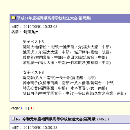
平成31年度福岡県高等学校剣道大会(福岡県)
日時： 2019/06/01 15:32:08
名前：
剣道九州
男子ベスト8
瀬浦大地(若松・北部)ー池田龍ノ介(福大大濠・中部)
池田虎ノ介(福大大濠・中部)ー城戸翔午(嘉穂・筑豊)
藤島剣(福岡常葉・中部)ー森田大陽(筑紫台・中部)
濱地慶一(福大大濠・中部)ー竹本航洋(東福岡・中部)
女子ベスト8
堤花音(八女・南部)ー長千浩(育徳館・北部)
德永璃子(久留米商業・南部)ー八木優澄(筑紫台・中部)
時安心音(福岡常葉・中部)ー水本百香(八女・南部)
笠日向子(中村学園女子・中部)ー谷口春菜(久留米商業・南部)
Page:
1
|
2
|
3
|
Re: 令和元年度福岡県高等学校剣道大会(福岡県)
( No.1 )
日時： 2019/06/01 15:50:23