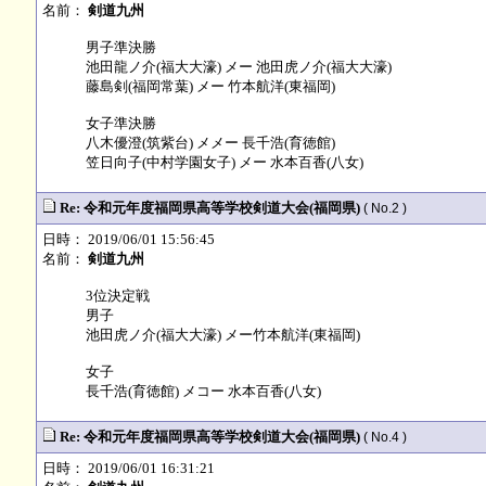
名前：
剣道九州
男子準決勝
池田龍ノ介(福大大濠) メー 池田虎ノ介(福大大濠)
藤島剣(福岡常葉) メー 竹本航洋(東福岡)
女子準決勝
八木優澄(筑紫台) メメー 長千浩(育徳館)
笠日向子(中村学園女子) メー 水本百香(八女)
Re: 令和元年度福岡県高等学校剣道大会(福岡県)
( No.2 )
日時： 2019/06/01 15:56:45
名前：
剣道九州
3位決定戦
男子
池田虎ノ介(福大大濠) メー竹本航洋(東福岡)
女子
長千浩(育徳館) メコー 水本百香(八女)
Re: 令和元年度福岡県高等学校剣道大会(福岡県)
( No.4 )
日時： 2019/06/01 16:31:21