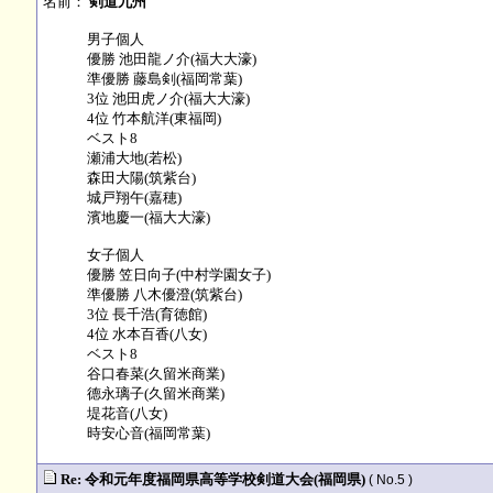
名前：
剣道九州
男子個人
優勝 池田龍ノ介(福大大濠)
準優勝 藤島剣(福岡常葉)
3位 池田虎ノ介(福大大濠)
4位 竹本航洋(東福岡)
ベスト8
瀬浦大地(若松)
森田大陽(筑紫台)
城戸翔午(嘉穂)
濱地慶一(福大大濠)
女子個人
優勝 笠日向子(中村学園女子)
準優勝 八木優澄(筑紫台)
3位 長千浩(育徳館)
4位 水本百香(八女)
ベスト8
谷口春菜(久留米商業)
德永璃子(久留米商業)
堤花音(八女)
時安心音(福岡常葉)
Re: 令和元年度福岡県高等学校剣道大会(福岡県)
( No.5 )