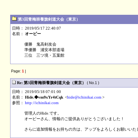
第3回青梅崇養旗剣道大会（東京）
日時： 2019/05/17 22:40:07
名前：
オービー
優勝 鬼高剣友会
準優勝 浦安本部道場
三位 三ツ境・五葉館
Page:
1
|
Re: 第3回青梅崇養旗剣道大会（東京）
( No.1 )
日時： 2019/05/18 07:01:00
名前：
Hide.◆vm9xYr4tCqk
<
hide@ichinikai.com
>
参照：
http://ichinikai.com
管理人のHide.です。
オービーさん、情報のご提供ありがとうございました！
さらに追加情報をお持ちの方は、アップをよろしくお願いいたします