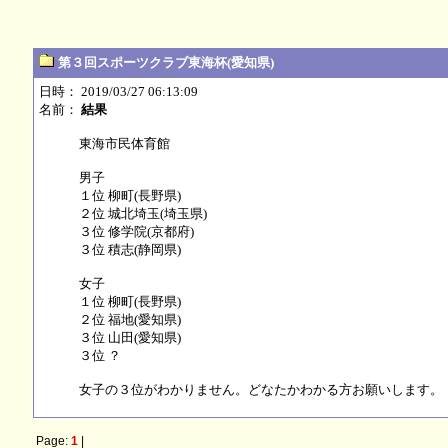
第３回スポーツクラブ東海杯(愛知県)
日時： 2019/03/27 06:13:09
名前：
結果
東海市民体育館
男子
１位 柳町(長野県)
２位 城北埼玉(埼玉県)
３位 修学院(京都府)
３位 積志(静岡県)
女子
１位 柳町(長野県)
２位 福地(愛知県)
３位 山田(愛知県)
３位 ？
女子の３位がわかりません。どなたかわかる方お願いします。
Page:
1
|