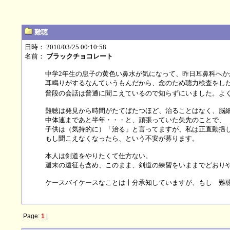
難聴
日時： 2010/03/25 00:10:58
名前：
ブラックチョコレート
中学2年生の息子の黄色い鼻水が気になって、昨日耳鼻科へ
耳鳴りがするなんていうもんだから、念のため聴力検査をし
普段の会話は普通に聞こえているので知らずにいました。よくよ
難聴は発見から時間がたてばたつほど、治ることはなく、脳
中体連まであと半年・・・と、頑張っていた矢先のことで、
子供は（気持的に）「治る」と言ってますが、私は正直動揺
もし聞こえなくなったら、という不安が募ります。
本人は剣道をやりたくて仕方ない。
週末の遠征も含め、このまま、剣道の練習をいままでどおり
ケースバイケースなことは十分承知していますが、もし 難
Page:
1
|