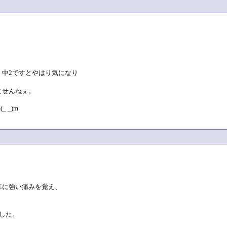
中2ですとやはり気になり
ませんねぇ。
 _)m
耳に強い痛みを覚え、
した。