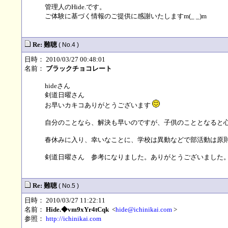
管理人のHide.です。
ご体験に基づく情報のご提供に感謝いたしますm(_ _)m
Re: 難聴
( No.4 )
日時： 2010/03/27 00:48:01
名前：
ブラックチョコレート
hideさん
剣道日曜さん
お早いカキコありがとうございます
自分のことなら、解決も早いのですが、子供のこととなると
春休みに入り、幸いなことに、学校は異動などで部活動は原
剣道日曜さん 参考になりました。ありがとうございました
Re: 難聴
( No.5 )
日時： 2010/03/27 11:22:11
名前：
Hide.◆vm9xYr4tCqk
<
hide@ichinikai.com
>
参照：
http://ichinikai.com