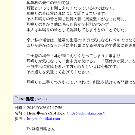
耳鼻科の先生の説明では、
難聴といっても聞こえなくなっているのではなく、
耳鳴りの音は常に耳について聞こえています。
その耳鳴りの音と同じ性質の音（周波数）がなった時に、
耳鳴りの音か？他に鳴った音か？判別がつかず
本人は耳鳴りの音として認識してしまうとのことでした。
幸い私の場合は、通常の生活の中では気になるレベルではな
回りが静かになった時に少し気になる程度なので通常に剣道
ご子息の場合「耳が聞こえなくなってしまう」事より
耳鳴りが気になって「集中力が欠ける」、「寝付きが悪い」
一般生活に支障をきたす方が心配といえば心配です。
その辺りを気遣ってあげてください。
耳鳴りと上手くつきあっていければ、剣道を続けても問題は
Re: 難聴
( No.3 )
日時： 2010/03/26 07:17:56
名前：
Hide.◆vm9xYr4tCqk
<
hide@ichinikai.com
>
参照：
http://ichinikai.com
To 剣道日曜さん