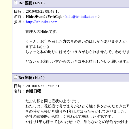
Re: 難聴
( No.1 )
日時： 2010/03/25 08:48:15
名前：
Hide.◆vm9xYr4tCqk
<
hide@ichinikai.com
>
参照：
http://ichinikai.com
管理人のHide.です。
う～ん、お年を召した方の耳の遠いのはしかたありませんが、
ますよね(>_<)
ちょっと私の周りにはそういう方がおられませんで、わかり
どなたかお詳しい方からのカキコをお待ちしたいと思いますm(_
Re: 難聴
( No.2 )
日時： 2010/03/25 12:06:51
名前：
剣道日曜
たぶん私と同じ症状のようです。
わたしは、花粉症で鼻づまりがひどく強く鼻をかんだときに
その時から軽い耳鳴りを1年ほどほったらかしておりました。
会社の診療医から喧しく言われて検診した次第です。
やはり1年もほっておいたせいで、治らないとの診断を受けま