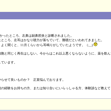
かかったところ、左鼻は副鼻腔炎と診断されました。
たところ、左耳はかなり聴力が落ちていて、難聴だといわれてきました。
く聞くと、11月くらいから耳鳴りがしていたようです。（;_;)
細胞と同じく再生はしない。今からはこれ以上悪くならないように、薬を飲ん
しています。
やらせて良いものか？ 正直悩んでおります。
聴の経験をお持ちの方、または知り合いにいらっしゃる方、体験談など教えて