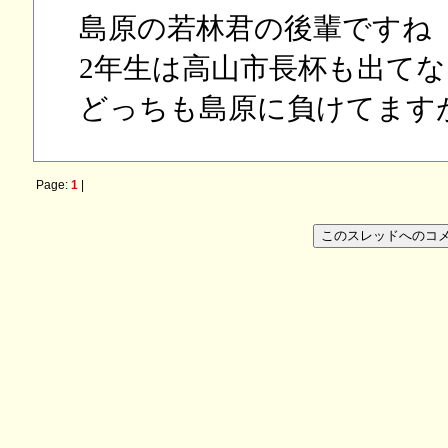
島原の若林君の後輩ですね
2年生は高山市長杯も出て
どっちも島原に負けてます
Page:
1
|