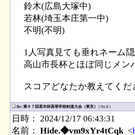
鈴木(広島大塚中)
若林(埼玉本庄第一中)
不明(不明)
1人写真見ても垂れネーム隠
高山市長杯とほぼ同じメン
スコアどなたか教えてくだ
Re: 第６７回若木杯高等学校剣道大会（東京）
( No.8 )
日時： 2024/12/17 06:43:31
名前：
Hide.◆vm9xYr4tCqk
<