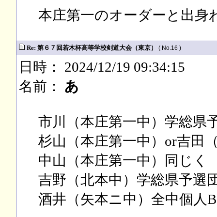
本庄第一のオーダーと出身
Re: 第６７回若木杯高等学校剣道大会（東京）
( No.16 )
日時： 2024/12/19 09:34:15
名前：
あ
市川（本庄第一中）学総県予
杉山（本庄第一中）or吉田
中山（本庄第一中）同じく
吉野（北本中）学総県予選団
酒井（矢本ニ中）全中個人B