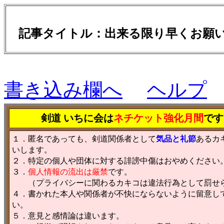
記事タイトル：出来る限り早くお願
書き込み欄へ
ヘルプ
剣道 いちに会は
ネチケット強化月間
です
１．匿名であっても、剣道関係者として
気品と礼節
あるカ
いします。
２．特定の個人や団体に対する誹謗中傷はおやめください
３．
個人情報の流出は厳禁
です。
（プライバシーに関わるカキコは違法行為として罰せ
４．書かれた本人や関係者が不快にならないように留意し
い。
５．意見と感情論は違います。