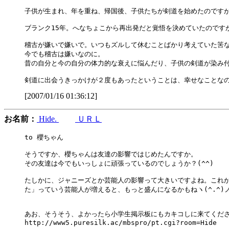
子供が生まれ、年を重ね、帰国後、子供たちが剣道を始めたのですが
ブランク15年。へなちょこから再出発だと覚悟を決めていたのです
稽古が嫌いで嫌いで。いつもズルして休むことばかり考えていた筈な
今でも稽古は嫌いなのに。

昔の自分と今の自分の体力的な衰えに悩んだり、子供の剣道が染み付
[2007/01/16 01:36:12]
お名前：
Hide.
ＵＲＬ
to 櫻ちゃん

そうですか、櫻ちゃんは友達の影響ではじめたんですか。

その友達は今でもいっしょに頑張っているのでしょうか？(^^)

たしかに、ジャニーズとか芸能人の影響って大きいですよね。これか
た」っていう芸能人が増えると、もっと盛んになるかもねヽ(^.^)ノ
あお、そうそう、よかったら小学生掲示板にもカキコしに来てください(