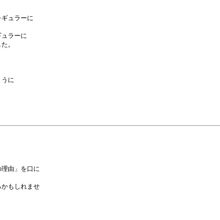
ギュラーに

ュラーに

た。

うに

理由」を口に

かもしれませ
