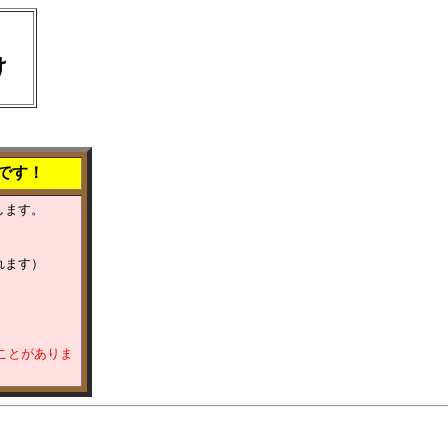
かけ
です！
します。
れます）
ることがありま