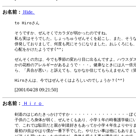
お名前：
Hide.
to Hiroさん

そうですか、ぜんそくでカラダが弱かったのですね。

私も実はそうでした。しょっちゅうぜんそくを起こし、また、そうな
併発しておりまして、何度も死にそうになりました。おふくろにも、
心配をかけたようです(^^;

ぜんそくの方は、今でも季節の変わり目に出るんですよ。ハウスダス
かの花粉のアレルギーがあるようで・・・。健康なときには人一倍元
ら、「具合が悪い」と訴えても、なかなか信じてもらえませんで（笑
[2001/04/28 09:21:50]
お名前：
Ｈｉｒｏ
剣道のはじめたきっかけですか・・・・・・・・・・・・・・・ぼく
子供のころ身体が弱く、ぜんそくもあり、小学１年の時養護学級にい
で、これでは駄目だと親が剣道好きもあってか小学４年生よりやりま
最初の頃はやはり僕が一番下手でした。やりたい事は他にもありまし