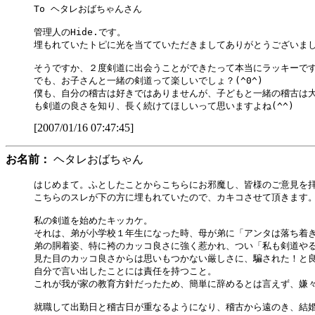
To ヘタレおばちゃんさん

管理人のHide.です。

埋もれていたトピに光を当てていただきましてありがとうございまし
そうですか、２度剣道に出会うことができたって本当にラッキーです
でも、お子さんと一緒の剣道って楽しいでしょ？(^0^)

僕も、自分の稽古は好きではありませんが、子どもと一緒の稽古は大
[2007/01/16 07:47:45]
お名前：
ヘタレおばちゃん
はじめまて。ふとしたことからこちらにお邪魔し、皆様のご意見を拝
こちらのスレが下の方に埋もれていたので、カキコさせて頂きます。
私の剣道を始めたキッカケ。

それは、弟が小学校１年生になった時、母が弟に「アンタは落ち着き
弟の胴着姿、特に袴のカッコ良さに強く惹かれ、つい「私も剣道やる
見た目のカッコ良さからは思いもつかない厳しさに、騙された！と良
自分で言い出したことには責任を持つこと。

これが我が家の教育方針だったため、簡単に辞めるとは言えず、嫌々
就職して出勤日と稽古日が重なるようになり、稽古から遠のき、結婚