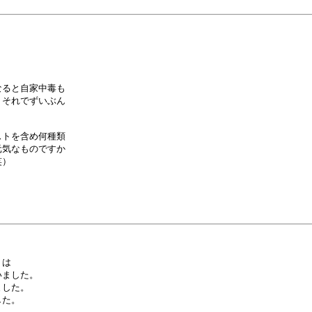
ると自家中毒も

それでずいぶん

トを含め何種類

気なものですか

）

は

ました。

した。

た。
