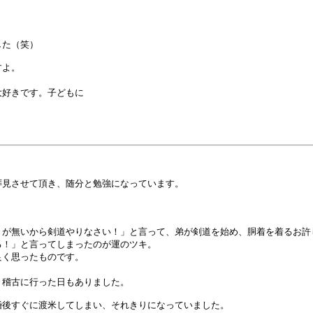
た（笑）

よ。

好きです。子どもに

見させて頂き、随分と勉強になっています。



が無いから剣道やりなさい！」と言って、弟が剣道を始め、胴着を着るお許し
！」と言ってしまったのが運のツキ。

く思ったものです。

稽古に行った日もありました。

後すぐに渡米してしまい、それきりになっていました。
