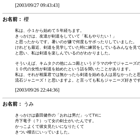
[2003/09/27 09:43:43]
お名前：
櫻
私は、小１から始めて５年経ちます。

きっかけは、友達が剣道をしていて「私もやりたい！」

と思ったからです。暑いのが嫌で何度もサボったりしていました。

けれども最近、剣道を見学していた時に練習をしているみんなを見て
と思い、私は剣道を楽しんでいるのがわかりました。

そういえば、キムタクの他にムコ殿というドラマの中でジャニーズの
１０代の女性が剣道を始めたという話を聞いたことがあります。

私は、それが相葉君では無かったら剣道を始める人は居なかったと思
[2003/09/26 22:44:36]
お名前：
うみ
きっかけは森田健作の「おれは男だ」ってTVに

丹下竜子（？）って女の剣士がいたんです。

かっこよくて彼女見たいになりたくて

きつい稽古にいっていました。
