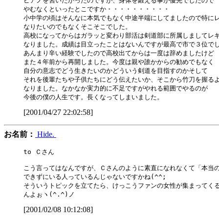
ピアノを習いたかったのですが、身体を鍛える事が優先でしたので

やむなくといったとこですか・・・・・・・・・・

小中学の頃はそんなに本気でもなく中途半端にしてましたので特にレ
なりたいのでもなくそこそこでした。

高校になってからはガラッと変わり部活は剣道部に所属しましてレギ
なりました。成績は目立ったことはないんですが最高で市で３位でし
あんまり辛い経験でしたので高校出てからは一度は辞めましたけど

また４年前から再開しました。今度は親や誰かからの勧めでもなく

自分の意志でどう生きたいのかどういう剣道を目指すのかそして

それを後輩たちや子供たちにどう伝えたいか、そこから竹刀を握るよ
なりました。なかなか実力的に不足ですがやれる範囲でやるのが

[2001/04/27 22:02:58]
お名前：
Hide.
to Ｃさん

こう言ってはなんですが、Ｃさんのように素直になれなくて「本当の
できずにいる人っているんじゃないですかね(^^;

そういうトピックを立てたら、けっこうファンの女性が集まってくる
[2001/02/08 10:12:08]