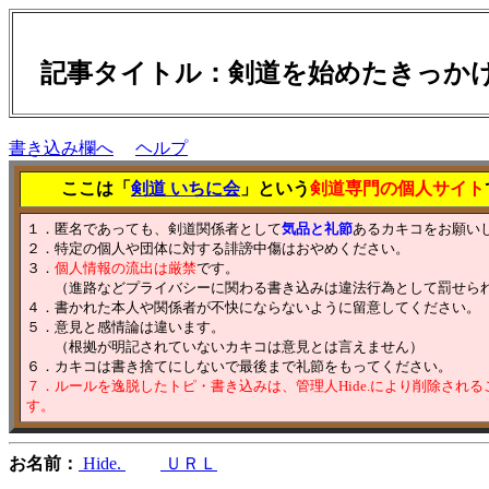
記事タイトル：剣道を始めたきっ
書き込み欄へ
ヘルプ
ここは「
剣道 いちに会
」という
剣道専門の個人サイト
１．匿名であっても、剣道関係者として
気品と礼節
あるカキコをお願い
２．特定の個人や団体に対する誹謗中傷はおやめください。
３．
個人情報の流出は厳禁
です。
（進路などプライバシーに関わる書き込みは違法行為として罰せら
４．書かれた本人や関係者が不快にならないように留意してください。
５．意見と感情論は違います。
（根拠が明記されていないカキコは意見とは言えません）
６．カキコは書き捨てにしないで最後まで礼節をもってください。
７．ルールを逸脱したトピ・書き込みは、管理人Hide.により削除され
す。
お名前：
Hide.
ＵＲＬ