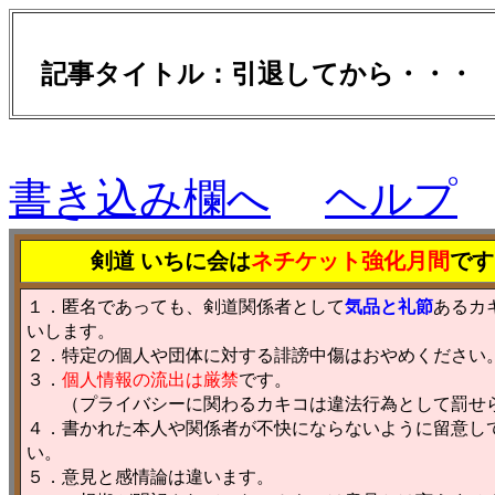
記事タイトル：引退してから・・
書き込み欄へ
ヘルプ
剣道 いちに会は
ネチケット強化月間
です
１．匿名であっても、剣道関係者として
気品と礼節
あるカ
いします。
２．特定の個人や団体に対する誹謗中傷はおやめください
３．
個人情報の流出は厳禁
です。
（プライバシーに関わるカキコは違法行為として罰せ
４．書かれた本人や関係者が不快にならないように留意し
い。
５．意見と感情論は違います。